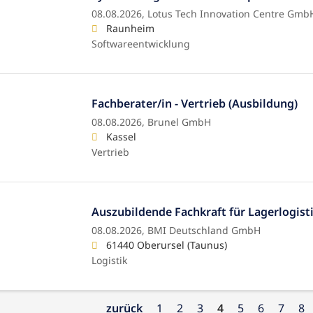
08.08.2026,
Lotus Tech Innovation Centre Gmb
Raunheim
Softwareentwicklung
Fachberater/in - Vertrieb (Ausbildung)
08.08.2026,
Brunel GmbH
Kassel
Vertrieb
Auszubildende Fachkraft für Lagerlogist
08.08.2026,
BMI Deutschland GmbH
61440 Oberursel (Taunus)
Logistik
zurück
1
2
3
4
5
6
7
8