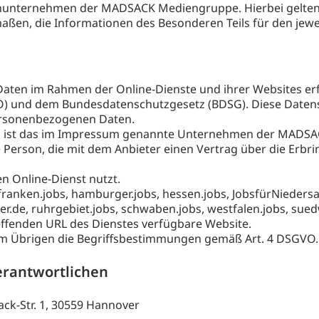
nunternehmen der MADSACK Mediengruppe. Hierbei gelten d
maßen, die Informationen des Besonderen Teils für den jew
aten im Rahmen der Online-Dienste und ihrer Websites erf
 und dem Bundesdatenschutzgesetz (BDSG). Diese Datensc
ersonenbezogenen Daten.
tes ist das im Impressum genannte Unternehmen der MADS
che Person, die mit dem Anbieter einen Vertrag über die Erb
en Online-Dienst nutzt.
, franken.jobs, hamburger.jobs, hessen.jobs, JobsfürNieders
er.de, ruhrgebiet.jobs, schwaben.jobs, westfalen.jobs, sue
reffenden URL des Dienstes verfügbare Website.
 im Übrigen die Begriffsbestimmungen gemäß Art. 4 DSGVO.
erantwortlichen
ck-Str. 1, 30559 Hannover