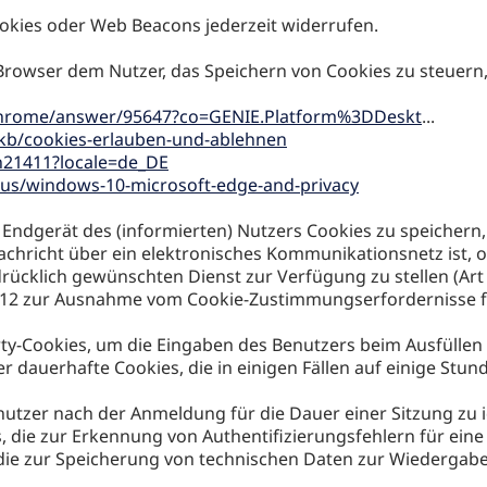
Cookies oder Web Beacons jederzeit widerrufen.
rowser dem Nutzer, das Speichern von Cookies zu steuern, 
/chrome/answer/95647?co=GENIE.Platform%3DDeskt
...
/kb/cookies-erlauben-und-ablehnen
h21411?locale=de_DE
n-us/windows-10-microsoft-edge-and-privacy
m Endgerät des (informierten) Nutzers Cookies zu speichern
hricht über ein elektronisches Kommunikationsnetz ist, ode
cklich gewünschten Dienst zur Verfügung zu stellen (Art 5 
12 zur Ausnahme vom Cookie-Zustimmungserfordernisse fol
Party-Cookies, um die Eingaben des Benutzers beim Ausfüll
er dauerhafte Cookies, die in einigen Fällen auf einige Stu
utzer nach der Anmeldung für die Dauer einer Sitzung zu i
s, die zur Erkennung von Authentifizierungsfehlern für e
 die zur Speicherung von technischen Daten zur Wiedergabe