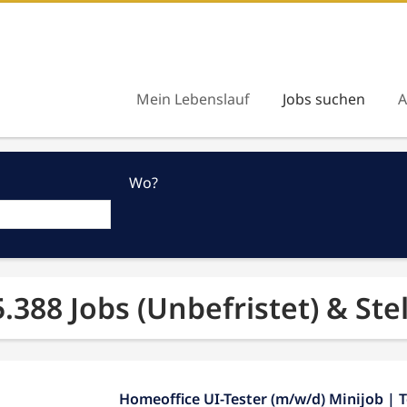
Mein Lebenslauf
Jobs suchen
A
Wo?
5.388 Jobs (Unbefristet) & St
Homeoffice UI-Tester (m/w/d) Minijob | Te