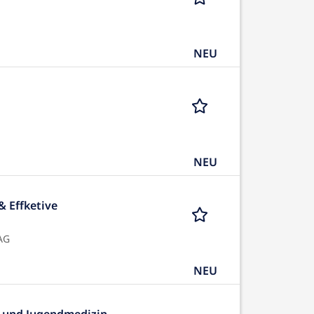
NEU
NEU
& Effketive
AG
NEU
- und Jugendmedizin