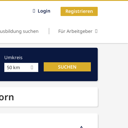
Login
Registrieren
usbildung suchen
Für Arbeitgeber
Umkreis
50 km
born