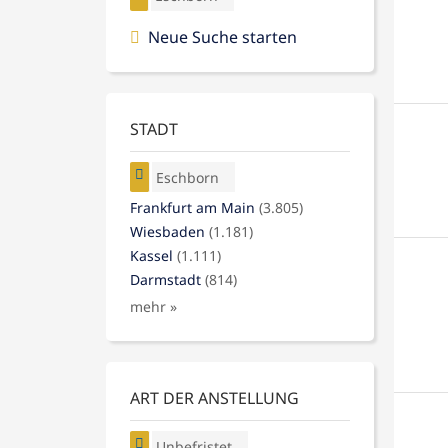
Neue Suche starten
STADT
Eschborn
Frankfurt am Main
(3.805)
Wiesbaden
(1.181)
Kassel
(1.111)
Darmstadt
(814)
mehr »
ART DER ANSTELLUNG
Unbefristet