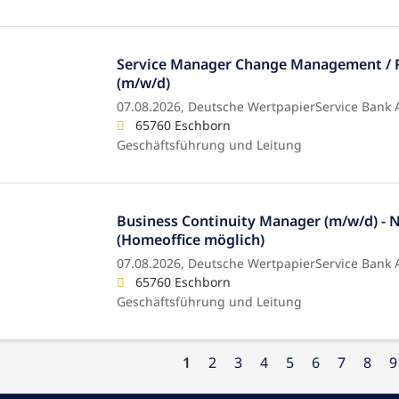
Service Manager Change Management /
(m/w/d)
07.08.2026,
Deutsche WertpapierService Bank 
65760 Eschborn
Geschäftsführung und Leitung
Business Continuity Manager (m/w/d) -
(Homeoffice möglich)
07.08.2026,
Deutsche WertpapierService Bank 
65760 Eschborn
Geschäftsführung und Leitung
1
2
3
4
5
6
7
8
9