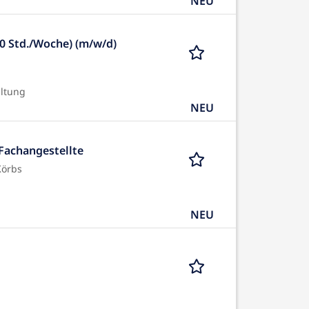
NEU
 20 Std./Woche) (m/w/d)
ltung
NEU
 Fachangestellte
Körbs
NEU