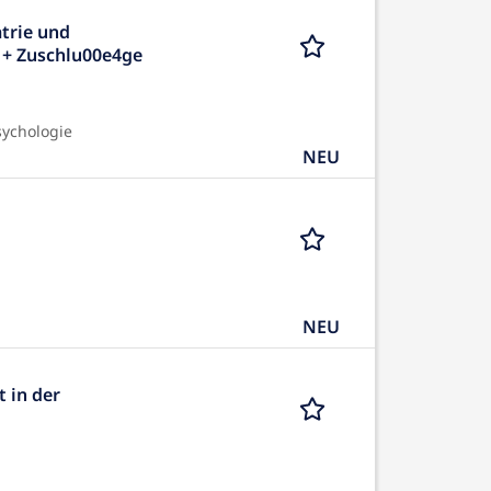
trie und
 + Zuschlu00e4ge
sychologie
NEU
NEU
t in der