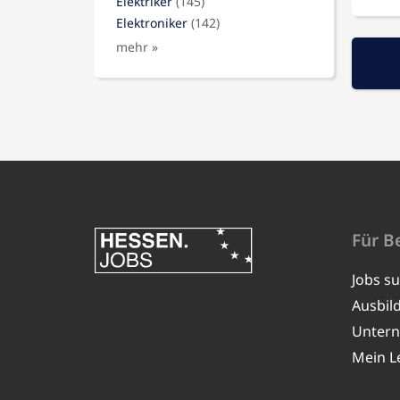
Elektriker
(145)
Elektroniker
(142)
mehr »
Für B
Jobs s
Ausbil
Unter
Mein L