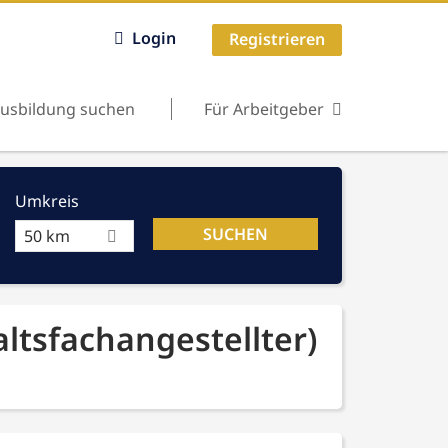
Login
Registrieren
usbildung suchen
Für Arbeitgeber
Umkreis
50 km
ltsfachangestellter)