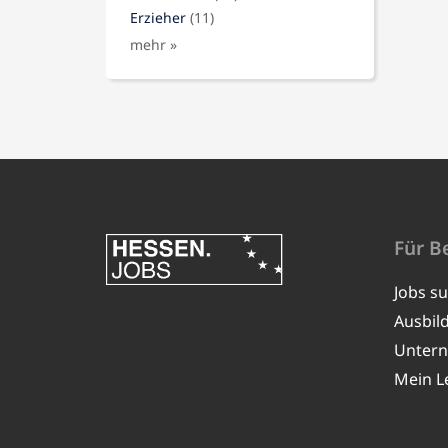
Erzieher
(11)
mehr »
Für B
Jobs s
Ausbil
Unter
Mein L