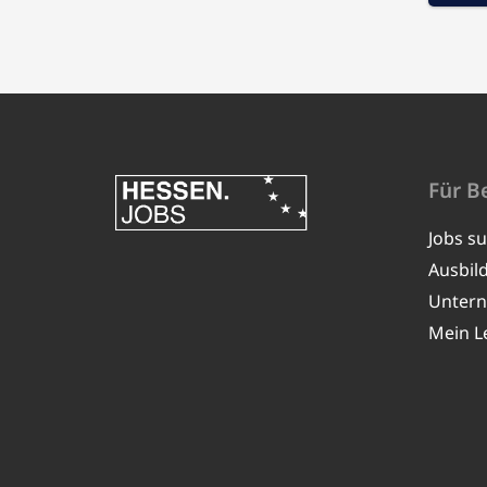
Für B
Jobs s
Ausbil
Unter
Mein L