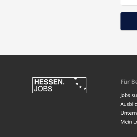
Für B
Jobs s
Ausbil
Unter
Mein L