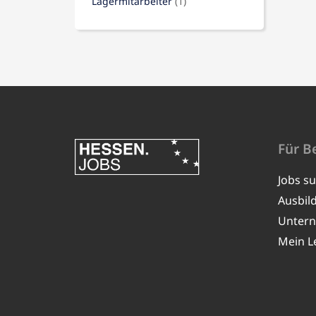
Lagermitarbeiter
(1)
Für B
Jobs s
Ausbil
Unter
Mein L