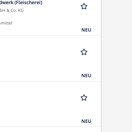
werk (Fleischerei)
mbH & Co. KG
smittel
NEU
NEU
NEU