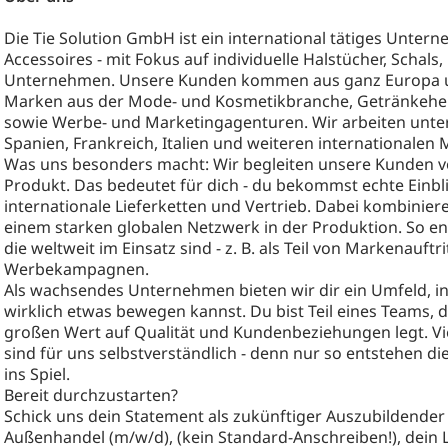
Die Tie Solution GmbH ist ein international tätiges Unt
Accessoires - mit Fokus auf individuelle Halstücher, Schals
Unternehmen. Unsere Kunden kommen aus ganz Europa u
Marken aus der Mode- und Kosmetikbranche, Getränkehers
sowie Werbe- und Marketingagenturen. Wir arbeiten unte
Spanien, Frankreich, Italien und weiteren internationalen 
Was uns besonders macht: Wir begleiten unsere Kunden vo
Produkt. Das bedeutet für dich - du bekommst echte Einbli
internationale Lieferketten und Vertrieb. Dabei kombinier
einem starken globalen Netzwerk in der Produktion. So en
die weltweit im Einsatz sind - z. B. als Teil von Markenauft
Werbekampagnen.
Als wachsendes Unternehmen bieten wir dir ein Umfeld, in
wirklich etwas bewegen kannst. Du bist Teil eines Teams, d
großen Wert auf Qualität und Kundenbeziehungen legt. Viel
sind für uns selbstverständlich - denn nur so entstehen 
ins Spiel.
Bereit durchzustarten?
Schick uns dein Statement als zukünftiger Auszubildende
Außenhandel (m/w/d), (kein Standard‑Anschreiben!), dein L